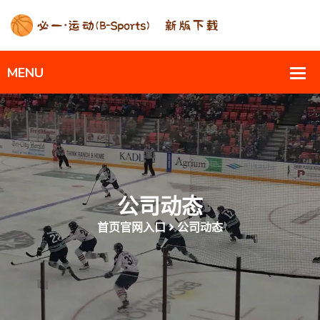
公司动态
首页官网入口
公司动态