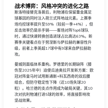
战术博弈：风格冲突的进化之路
斯洛特接替克洛普后，利物浦在保留重金属足
球基因的同时注入荷兰式阵地战元素。上赛季
场均控球率提升至59%（较前一季+4%），但
反击效率仍是杀手锏——客场对阵Top6球队
时，通过快速转换创造进球占比高达63%。新
赛季关键看点在于努涅斯与萨拉赫的兼容性升
级，前者上季英超17球中有9球来自萨拉赫助
攻。
曼城则面临体系重构。罗德里的长期缺阵（膝
伤至2025年中）迫使瓜迪奥拉开发新方案：欧
冠对阵皇马时试用斯通斯+科瓦西奇的双后腰
组合，但防守稳定性下降（近10场失球20
粒）。哈兰德的支点作用成为破局关键，其10
次对抗利物浦打进5球的效率，将直接影响攻
坚战效果。