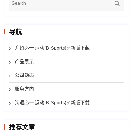
导航
介绍必一·运动(B-Sports)✅新版下载
产品展示
公司动态
服务方向
沟通必一·运动(B-Sports)✅新版下载
推荐文章