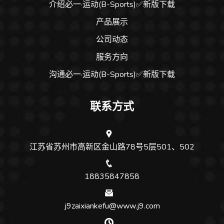
介绍必一·运动(B-Sports)✅新版下载
产品展示
公司动态
服务方向
沟通必一·运动(B-Sports)✅新版下载
联系方式
江苏省苏州市高新区金山路78号5层501、502
18835847858
j9zaixiankefu@www.j9.com