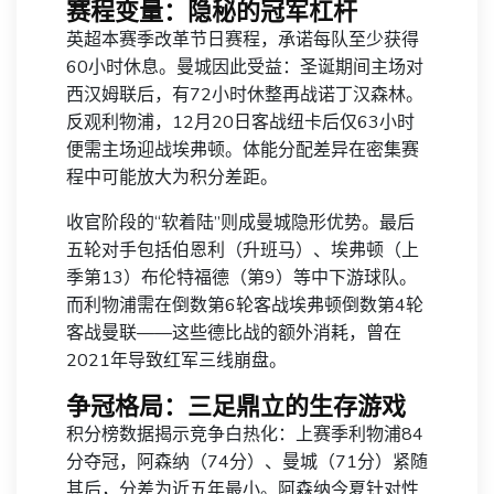
赛程变量：隐秘的冠军杠杆
英超本赛季改革节日赛程，承诺每队至少获得
60小时休息。曼城因此受益：圣诞期间主场对
西汉姆联后，有72小时休整再战诺丁汉森林。
反观利物浦，12月20日客战纽卡后仅63小时
便需主场迎战埃弗顿。体能分配差异在密集赛
程中可能放大为积分差距。
收官阶段的“软着陆”则成曼城隐形优势。最后
五轮对手包括伯恩利（升班马）、埃弗顿（上
季第13）布伦特福德（第9）等中下游球队。
而利物浦需在倒数第6轮客战埃弗顿倒数第4轮
客战曼联——这些德比战的额外消耗，曾在
2021年导致红军三线崩盘。
争冠格局：三足鼎立的生存游戏
积分榜数据揭示竞争白热化：上赛季利物浦84
分夺冠，阿森纳（74分）、曼城（71分）紧随
其后，分差为近五年最小。阿森纳今夏针对性