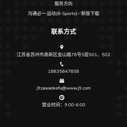
服务方向
沟通必一·运动(B-Sports)✅新版下载
联系方式
江苏省苏州市高新区金山路78号5层501、502
18835847858
j9zaixiankefu@www.j9.com
营业时间：9:00-6:00