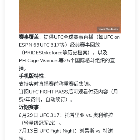
赛事覆盖
：提供UFC全球赛事直播（如UFC on
ESPN 69UFC 317等）经典赛事回放
（PRIDEStrikeforce等历史档案），以及
PFLCage Warriors等25个国际格斗组织的直
播。
手机版特性
：
支持实时直播赛前称重赛后集锦。
订阅UFC FIGHT PASS后可观看付费内容（月
费/年费制，自动续订）。
近期赛事
：
6月29日 UFC 317：托普里亚 vs. 奥利维拉
（轻量级冠军战）。
7月13日 UFC Fight Night：刘易斯 vs. 特谢
拉。