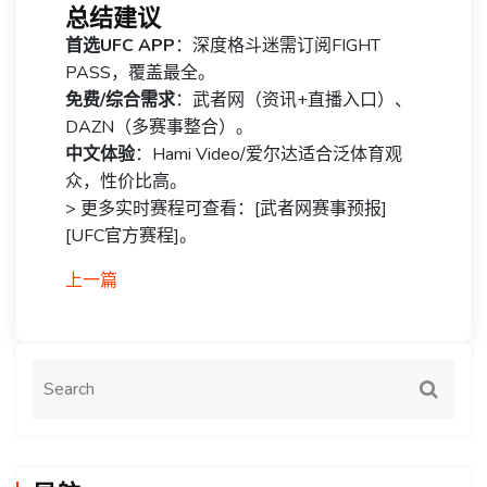
总结建议
首选UFC APP
：深度格斗迷需订阅FIGHT
PASS，覆盖最全。
免费/综合需求
：武者网（资讯+直播入口）、
DAZN（多赛事整合）。
中文体验
：Hami Video/爱尔达适合泛体育观
众，性价比高。
> 更多实时赛程可查看：[武者网赛事预报]
[UFC官方赛程]。
上一篇