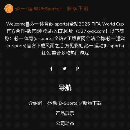
Welcome▓必一·体育(b-sports)全站2026 FIFA World Cup
官方合作-版官网\登录\入口\网址（027xydk.com】以下简
称：必一·体育(b-sports)全站✔正版官网全站,全称:必一·运动
(b-sports)官方下载风雨之后,方见彩虹.必一·运动(b-sports)
红色,整合多款热门游戏
导航
介绍必一·运动(B-Sports)✅新版下载
产品展示
公司动态