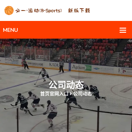
公司动态
首页官网入口
公司动态